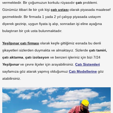
vermektedir. Bir çoğumuzun korkulu rüyasıdır
çatı
problemi.
Günümüz itibari ile bir çok kişi
çatı ustası
olarak piyasada maalesef
gezmektedir. Bir firmada 1 yada 2 yıl çalışıp piyasada ustayım
diyerek gezinip, uygun fiyata iş alıp, sonradan işi eline ayağına
bulaştıran bir çok usta bulunmaktadır.
Yeşilpınar çatı firması
olarak keşfe gittiğimiz esnada bu denli
şikayetleri sizlerden duymakta ve almaktayız. Sizlerde
çatı tamiri,
çatı aktarma
,
çatı izolasyon
ve benzeri işleriniz için bizi 7/24
Yeşilpınar
ve çevre ilçeler için arayabilirsiniz.
Çatı Sistemleri
sayfamıza göz atarak yapmış olduğumuz
Çatı Modellerine
göz
atabilirsiniz.