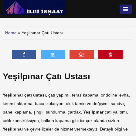
Ça
Skip
Us
to
İlgi İnşaat
content
Home
»
Yeşilpınar Çatı Ustası
Yeşilpınar Çatı Ustası
Yeşilpınar çatı ustası,
çatı yapımı, teras kapama, ondoline levha,
kiremit aktarma, baca izolasyon, oluk tamiri ve değişimi, sandviç
panel kaplama, şingıl, sundurma, çardak,
Yeşilpınar
çatı yalıtımı,
çelik konstrüksiyon, balkon kapama gibi bir çok alanda sizlere
Yeşilpınar
ve çevre ilçeler de hizmet vermekteyiz. Detaylı bilgi ve