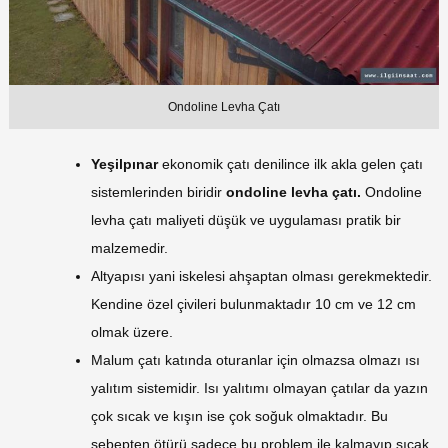
Ondoline Levha Çatı
Yeşilpınar
ekonomik çatı denilince ilk akla gelen çatı
sistemlerinden biridir
ondoline levha çatı.
Ondoline
levha çatı maliyeti düşük ve uygulaması pratik bir
malzemedir.
Altyapısı yani iskelesi ahşaptan olması gerekmektedir.
Kendine özel çivileri bulunmaktadır 10 cm ve 12 cm
olmak üzere.
Malum çatı katında oturanlar için olmazsa olmazı ısı
yalıtım sistemidir. Isı yalıtımı olmayan çatılar da yazın
çok sıcak ve kışın ise çok soğuk olmaktadır. Bu
sebepten ötürü sadece bu problem ile kalmayıp sıcak