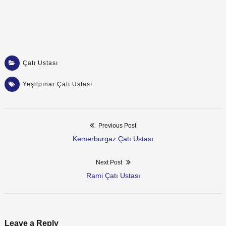
Çatı Ustası
Yeşilpınar Çatı Ustası
Previous Post
Yazı
Previous
Kemerburgaz Çatı Ustası
post:
dolaşımı
Next Post
Next
Rami Çatı Ustası
post:
Leave a Reply