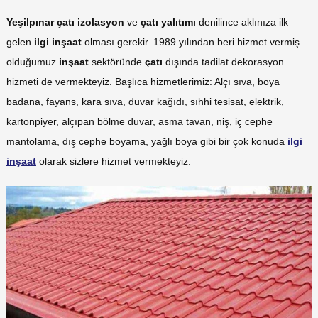
Yeşilpınar çatı izolasyon
ve
çatı yalıtımı
denilince aklınıza ilk
gelen
ilgi inşaat
olması gerekir. 1989 yılından beri hizmet vermiş
olduğumuz
inşaat
sektöründe
çatı
dışında tadilat dekorasyon
hizmeti de vermekteyiz. Başlıca hizmetlerimiz: Alçı sıva, boya
badana, fayans, kara sıva, duvar kağıdı, sıhhi tesisat, elektrik,
kartonpiyer, alçıpan bölme duvar, asma tavan, niş, iç cephe
mantolama, dış cephe boyama, yağlı boya gibi bir çok konuda
ilgi
inşaat
olarak sizlere hizmet vermekteyiz.