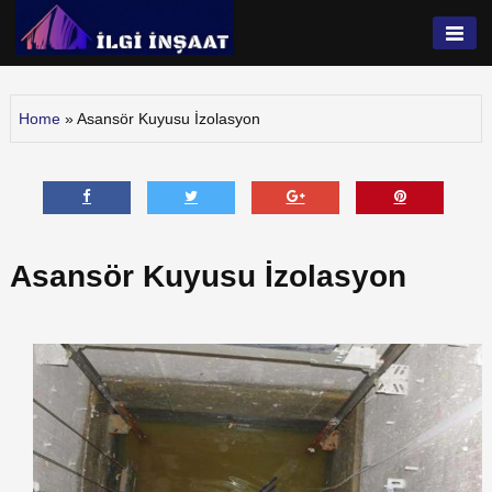
Skip
to
İlgi İnşaat
content
Home
»
Asansör Kuyusu İzolasyon
Asansör Kuyusu İzolasyon