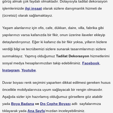
görüş almak çok faydalı olmaktadır. Dolayısıyla tadilat dekorasyon
işlemlerinizde
ilgi inşaat
olarak sizlere danışmanlık hizmeti de
(ücretsiz) olarak sağlamaktayız.
Yaşam alanlarınız için ofis, cafe, dükkan, daire, villa, fabrika gibi
yapılarınızı varsa kafanızda bir fikir, onun üzerine ilaveler ekleyip
detaylandırıyoruz. Eğer ki kafanız da bir fikir yoksa, yılların bizlere
verdiği bilgi ve tecrübemizi sizlere sunarak tasarımlarımızı sizlere
sunmaktayız. Yapmış olduğumuz
Tadilat Dekorasyon
hizmetlerimi
sosyal medya hesaplarımızdan takip edebilirsiniz.
Facebook
,
Instagram
,
Youtube
.
Duvar boyası renk seçimini yaparken dikkat edilmesi gereken husus
öncelikle mobilyalarınıza uyum sağlayacak bir rengin olmasıdır.
Aşağıda sizler için hazırlamış olduğumuz görsellere göz atabilir
yada
Boya Badana
ve
Dış Cephe Boyası
adlı sayfalarımıza
tıklayarak yada
Ana Sayfa
‘mızdan inceleyebilirsiniz.