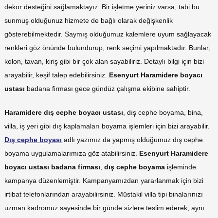
dekor desteğini sağlamaktayız. Bir işletme yeriniz varsa, tabi bu
sunmuş olduğunuz hizmete de bağlı olarak değişkenlik
gösterebilmektedir. Saymış olduğumuz kalemlere uyum sağlayacak
renkleri göz önünde bulundurup, renk seçimi yapılmaktadır. Bunlar;
kolon, tavan, kiriş gibi bir çok alan sayabiliriz. Detaylı bilgi için bizi
arayabilir, keşif talep edebilirsiniz.
Esenyurt Haramidere boyacı
ustası
badana firması gece gündüz çalışma ekibine sahiptir.
Haramidere dış cephe boyacı
ustası
, dış cephe boyama, bina,
villa, iş yeri gibi dış kaplamaları boyama işlemleri için bizi arayabilir.
Dış cephe boyası
adlı yazımız da yapmış olduğumuz dış cephe
boyama uygulamalarımıza göz atabilirsiniz.
Esenyurt Haramidere
boyacı ustası
badana firması
,
dış cephe boyama
işleminde
kampanya düzenlemiştir. Kampanyamızdan yararlanmak için bizi
irtibat telefonlarından arayabilirsiniz. Müstakil villa tipi binalarınızı
uzman kadromuz sayesinde bir günde sizlere teslim ederek, aynı