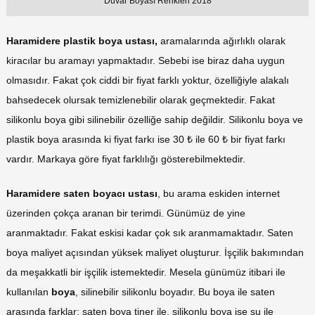
Duvar Boyası Renkleri 2018
Haramidere plastik boya ustası,
aramalarında ağırlıklı olarak
kiracılar bu aramayı yapmaktadır. Sebebi ise biraz daha uygun
olmasıdır. Fakat çok ciddi bir fiyat farklı yoktur, özelliğiyle alakalı
bahsedecek olursak temizlenebilir olarak geçmektedir. Fakat
silikonlu boya gibi silinebilir özelliğe sahip değildir. Silikonlu boya ve
plastik boya arasında ki fiyat farkı ise 30 ₺ ile 60 ₺ bir fiyat farkı
vardır. Markaya göre fiyat farklılığı gösterebilmektedir.
Haramidere saten boyacı ustası
, bu arama eskiden internet
üzerinden çokça aranan bir terimdi. Günümüz de yine
aranmaktadır. Fakat eskisi kadar çok sık aranmamaktadır. Saten
boya maliyet açısından yüksek maliyet oluşturur. İşçilik bakımından
da meşakkatli bir işçilik istemektedir. Mesela günümüz itibari ile
kullanılan
boya
, silinebilir silikonlu boyadır. Bu boya ile saten
arasında farklar; saten boya tiner ile, silikonlu boya ise su ile