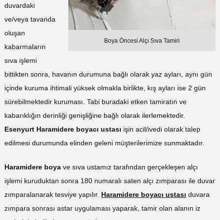
duvardaki
ve/veya tavanda
oluşan
Boya Öncesi Alçı Sıva Tamiri
kabarmaların
sıva işlemi
bittikten sonra, havanın durumuna bağlı olarak yaz ayları, aynı gün
içinde kuruma ihtimali yüksek olmakla birlikte, kış ayları ise 2 gün
sürebilmektedir kuruması. Tabi buradaki etken tamiratın ve
kabarıklığın derinliği genişliğine bağlı olarak ilerlemektedir.
Esenyurt
Haramidere boyacı ustası
işin acil/ivedi olarak talep
edilmesi durumunda elinden geleni müşterilerimize sunmaktadır.
Haramidere boya
ve sıva ustamız tarafından gerçekleşen alçı
işlemi kuruduktan sonra 180 numaralı saten alçı zımparası ile duvar
zımparalanarak tesviye yapılır.
Haramidere boyacı ustası
duvara
zımpara sonrası astar uygulaması yaparak, tamir olan alanın iz