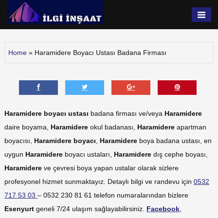
Skip
to
İlgi İnşaat
content
Home
»
Haramidere Boyacı Ustası Badana Firması
Haramidere boyacı ustası
badana firması ve/veya
Haramidere
daire boyama,
Haramidere
okul badanası,
Haramidere
apartman
boyacısı,
Haramidere
boyacı
,
Haramidere
boya badana ustası
, en
uygun
Haramidere
boyacı ustaları,
Haramidere
dış cephe boyası,
Haramidere
ve çevresi boya yapan ustalar olarak sizlere
profesyonel hizmet sunmaktayız. Detaylı bilgi ve randevu için
0532
717 53 03
– 0532 230 81 61 telefon numaralarından bizlere
Esenyurt
geneli 7/24 ulaşım sağlayabilirsiniz.
Facebook
,