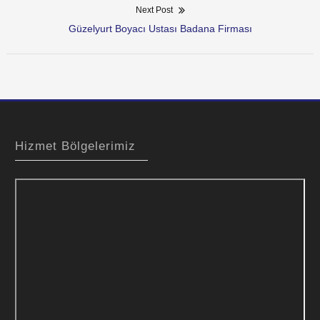
dolaşımı
Next Post
Next
Güzelyurt Boyacı Ustası Badana Firması
post:
Hizmet Bölgelerimiz