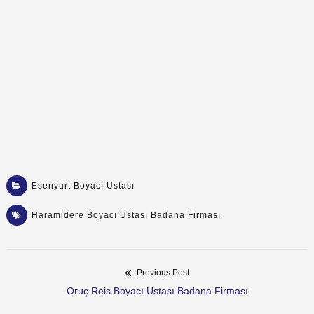
Esenyurt Boyacı Ustası
Haramidere Boyacı Ustası Badana Firması
Previous Post
Yazı
Previous
Oruç Reis Boyacı Ustası Badana Firması
post: