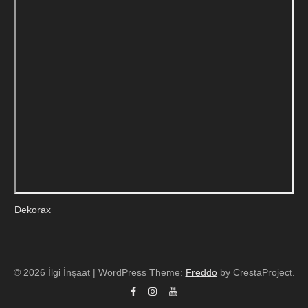
Dekorax
© 2026 İlgi İnşaat
|
WordPress Theme:
Freddo
by CrestaProject.
Facebook
Instagram
YouTube