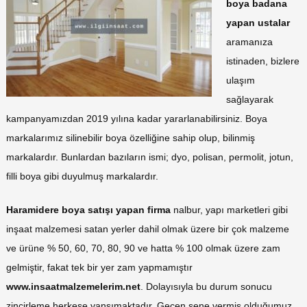
boya badana
yapan ustalar
aramanıza
istinaden, bizlere
ulaşım
sağlayarak
kampanyamızdan 2019 yılına kadar yararlanabilirsiniz. Boya
markalarımız silinebilir boya özelliğine sahip olup, bilinmiş
markalardır. Bunlardan bazıların ismi; dyo, polisan, permolit, jotun,
filli boya gibi duyulmuş markalardır.
Haramidere boya satışı yapan firma
nalbur, yapı marketleri gibi
inşaat malzemesi satan yerler dahil olmak üzere bir çok malzeme
ve ürüne % 50, 60, 70, 80, 90 ve hatta % 100 olmak üzere zam
gelmiştir, fakat tek bir yer zam yapmamıştır
www.insaatmalzemelerim.net
. Dolayısıyla bu durum sonucu
zincirleme herkese yansımaktadır. Geçen sene vermiş olduğumuz