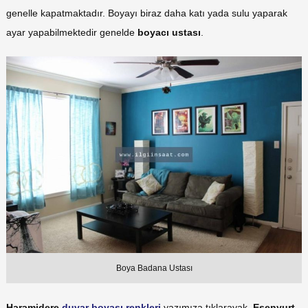
genelle kapatmaktadır. Boyayı biraz daha katı yada sulu yaparak
ayar yapabilmektedir genelde
boyacı ustası
.
Boya Badana Ustası
Haramidere
duvar boyası renkleri
yazımıza tıklarayak,
Esenyurt