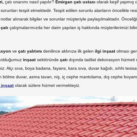
ri,
çatı onarımı nasıl yapılır?
Emirgan
çatı ustası
olarak keşif yapmış
sorunları tespit etmektedir. Tespit edilen sorunlu alanların öncelikle resi
notlar alınarak bilgiler ve sorunlar müşteriyle paylaşılmaktadır. Öncel
i
çatı
çalışmalarımızda her daim yapılan iş hakkında müşterilerimizi bili
lasyon
ve
çatı yalıtımı
denilince aklınıza ilk gelen
ilgi inşaat
olması gere
ş olduğumuz
inşaat
sektöründe
çatı
dışında tadilat dekorasyon hizmeti 
iz: Alçı sıva, boya badana, fayans, kara sıva, duvar kağıdı, sıhhi tesisat,
an bölme duvar, asma tavan, niş, iç cephe mantolama, dış cephe boyama
i inşaat
olarak sizlere hizmet vermekteyiz.