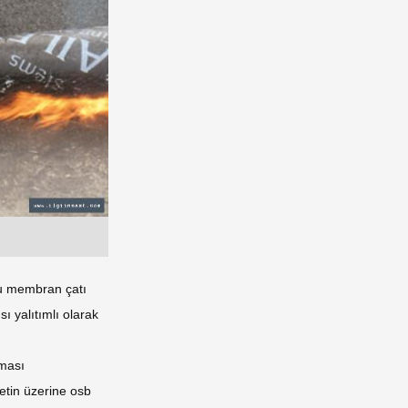
mlu membran çatı
ı yalıtımlı olarak
lması
etin üzerine osb