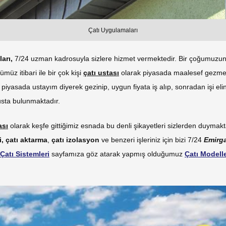
Çatı Uygulamaları
arı,
7/24 uzman kadrosuyla sizlere hizmet vermektedir. Bir çoğumuzun 
üz itibari ile bir çok kişi
çatı ustası
olarak piyasada maalesef gezmekt
p piyasada ustayım diyerek gezinip, uygun fiyata iş alıp, sonradan işi el
usta bulunmaktadır.
ası
olarak keşfe gittiğimiz esnada bu denli şikayetleri sizlerden duymak
i,
çatı aktarma
,
çatı izolasyon
ve benzeri işleriniz için bizi 7/24
Emirg
Çatı Sistemleri
sayfamıza göz atarak yapmış olduğumuz
Çatı Modell