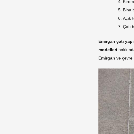
Kirem
Bina 
Açık 
Çatı b
Emirgan çatı yap
modelleri
hakkında
Emirgan
ve çevre i