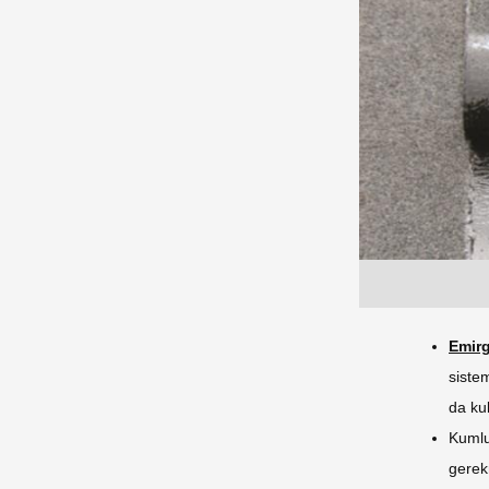
Emir
siste
da kul
Kumlu
gerek