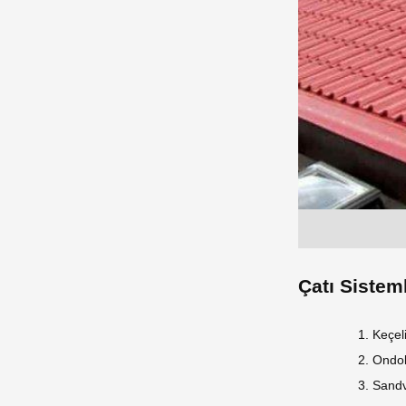
Çatı Sisteml
Keçe
Ondol
Sandv