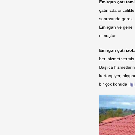
Emirgan çatı tami
çatınızda öncelikle 
sonrasında gerekli 
Emirgan
ve genel
olmuştur.
Emirgan çatı izo
beri hizmet vermi
Başlıca hizmetlerim
kartonpiyer, alçıp
bir çok konuda
ilg