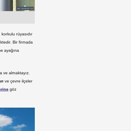
korkulu rüyasıdır
edir. Bir firmada
ine ayağına
ta ve almaktayız.
an
ve çevre ilçeler
erine
göz