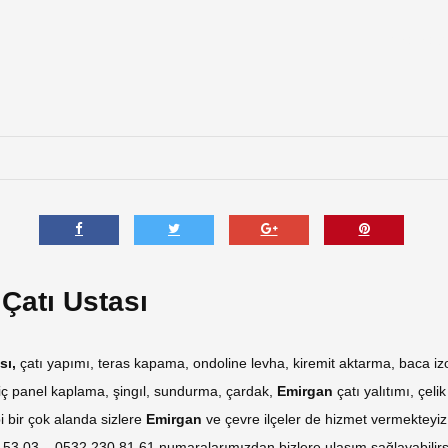
Ça
Us
Ana Say
Çatı Ustası
sı,
çatı yapımı, teras kapama, ondoline levha, kiremit aktarma, baca izo
iç panel kaplama, şingıl, sundurma, çardak,
Emirgan
çatı yalıtımı, çeli
 bir çok alanda sizlere
Emirgan
ve çevre ilçeler de hizmet vermekteyiz.
7 53 03 – 0532 230 81 61 numaralarımızdan bizlere ulaşım sağlayabilirs