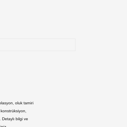
tı
tası
fa
Yazılarımız
ınstagram
Hakkımızda
İletişim
lasyon, oluk tamiri
k konstrüksiyon,
 Detaylı bilgi ve
iniz.