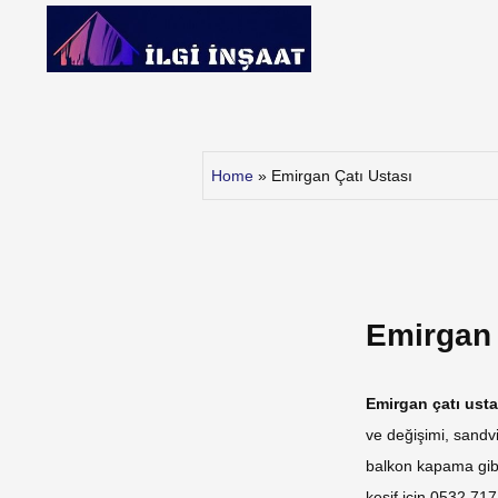
Skip
to
content
İlgi İnşaat
Home
»
Emirgan Çatı Ustası
Emirgan 
Emirgan çatı usta
ve değişimi, sandv
balkon kapama gibi
keşif için 0532 71