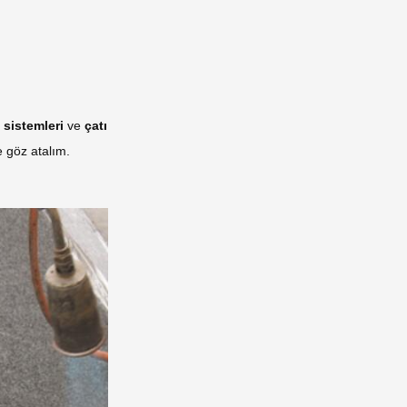
ı sistemleri
ve
çatı
 göz atalım.