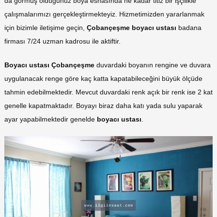
da görmüş olduğunuz boya esnasında ne kadar titiz bir işçilikle
çalışmalarımızı gerçekleştirmekteyiz. Hizmetimizden yararlanmak
için bizimle iletişime geçin,
Çobançeşme boyacı ustası
badana
firması 7/24 uzman kadrosu ile aktiftir.
Boyacı ustası Çobançeşme
duvardaki boyanın rengine ve duvara
uygulanacak renge göre kaç katta kapatabileceğini büyük ölçüde
tahmin edebilmektedir. Mevcut duvardaki renk açık bir renk ise 2 kat
genelle kapatmaktadır. Boyayı biraz daha katı yada sulu yaparak
ayar yapabilmektedir genelde
boyacı ustası
.