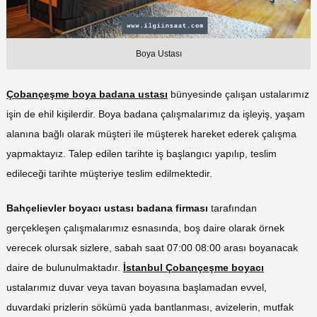
Boya Ustası
Çobançeşme boya badana ustası
bünyesinde çalışan ustalarımız
işin de ehil kişilerdir. Boya badana çalışmalarımız da işleyiş, yaşam
alanına bağlı olarak müşteri ile müşterek hareket ederek çalışma
yapmaktayız. Talep edilen tarihte iş başlangıcı yapılıp, teslim
edileceği tarihte müşteriye teslim edilmektedir.
Bahçelievler boyacı ustası badana firması
tarafından
gerçekleşen çalışmalarımız esnasında, boş daire olarak örnek
verecek olursak sizlere, sabah saat 07:00 08:00 arası boyanacak
daire de bulunulmaktadır.
İ
stanbul Çobançeşme boyacı
ustalarımız duvar veya tavan boyasına başlamadan evvel,
duvardaki prizlerin sökümü yada bantlanması, avizelerin, mutfak