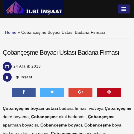
Skip
to
İlgi İnşaat
content
Home
»
Çobançeşme Boyacı Ustası Badana Firması
Çobançeşme Boyacı Ustası Badana Firması
24 Aralık 2018
İlgi İnşaat
Çobançeşme boyacı ustası
badana firması ve/veya
Çobançeşme
daire boyama,
Çobançeşme
okul badanası,
Çobançeşme
apartman boyacısı,
Çobançeşme
boyacı
,
Çobançeşme
boya
badana ustası
, en uygun
Çobançeşme
boyacı ustaları,