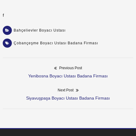
f
Bahçelievler Boyacı Ustası
Çobançeşme Boyacı Ustası Badana Firması
Previous Post
Yazı
Previous
Yenibosna Boyacı Ustası Badana Firması
post:
dolaşımı
Next Post
Next
Siyavuşpaşa Boyacı Ustası Badana Firması
post: