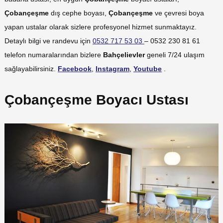
Çobançeşme
dış cephe boyası,
Çobançeşme
ve çevresi boya
yapan ustalar olarak sizlere profesyonel hizmet sunmaktayız.
Detaylı bilgi ve randevu için
0532 717 53 03
– 0532 230 81 61
telefon numaralarından bizlere
Bahçelievler
geneli 7/24 ulaşım
sağlayabilirsiniz.
Facebook
,
Instagram
,
Youtube
.
Çobançeşme Boyacı Ustası