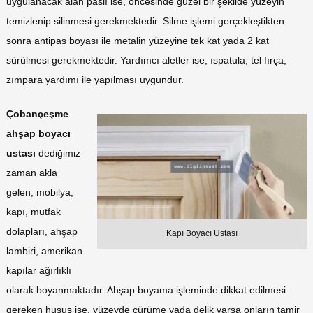
uygulanacak alan paslı ise, öncesinde güzel bir şekilde yüzeyin
temizlenip silinmesi gerekmektedir. Silme işlemi gerçekleştikten
sonra antipas boyası ile metalin yüzeyine tek kat yada 2 kat
sürülmesi gerekmektedir. Yardımcı aletler ise; ıspatula, tel fırça,
zımpara yardımı ile yapılması uygundur.
Çobançeşme
ahşap boyacı
ustası
dediğimiz
zaman akla
gelen, mobilya,
kapı, mutfak
dolapları, ahşap
Kapı Boyacı Ustası
lambiri, amerikan
kapılar ağırlıklı
olarak boyanmaktadır. Ahşap boyama işleminde dikkat edilmesi
gereken husus ise, yüzeyde çürüme yada delik varsa onların tamir