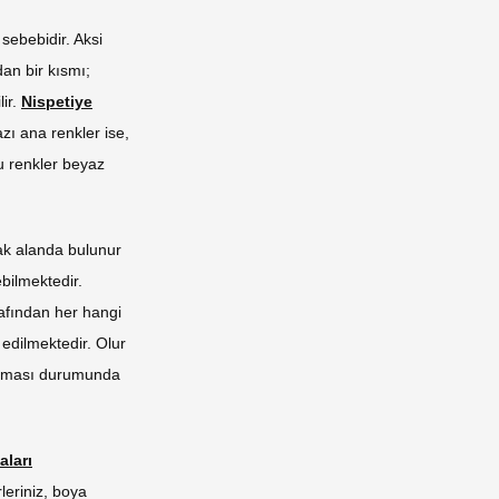
sebebidir. Aksi
an bir kısmı;
lir.
Nispetiye
zı ana renkler ise,
u renkler beyaz
cak alanda bulunur
bilmektedir.
rafından her hangi
edilmektedir. Olur
 olması durumunda
aları
leriniz, boya