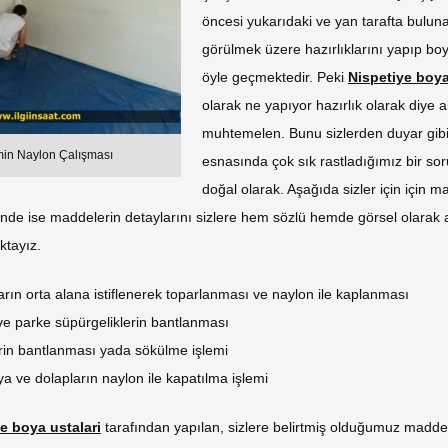
öncesi yukarıdaki ve yan tarafta bulun
görülmek üzere hazırlıklarını yapıp b
öyle geçmektedir. Peki
Nispetiye boya
olarak ne yapıyor hazırlık olarak diye 
muhtemelen. Bunu sizlerden duyar gibiy
in Naylon Çalışması
esnasında çok sık rastladığımız bir so
doğal olarak. Aşağıda sizler için için m
nde ise maddelerin detaylarını sizlere hem sözlü hemde görsel olarak
ktayız.
arın orta alana istiflenerek toparlanması ve naylon ile kaplanması
ve parke süpürgeliklerin bantlanması
erin bantlanması yada sökülme işlemi
ya ve dolapların naylon ile kapatılma işlemi
e boya ustalari
tarafından yapılan, sizlere belirtmiş olduğumuz maddel