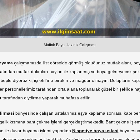
Mutfak Boya Hazırlık Çalışması
boyama
çalışmamızda üst görselde görmüş olduğunuz mutfak alanı, boy
rafından mutfak dolapları naylon ile kaplanmış ve boya gelmeyecek şek
ebeple diyoruz ki, işi ehil’ine bırakın ve mağdur olmayın. Dolapların k
r personellerimiz tarafından orta alana toplanarak güzel bir şekilde na
ı
tarafından giydirme yaparak muhafaza edilir.
firmasi
bünyesinde çalışan ustalarımız eşya kaplama sonrası, kapı per
elik kısmına bant çekme işlemi gerçekleştirmektedir. Bant çekme işle
me ile duvar boyama işlemi yaparken
Nispetiye boya ustasi
boya esna
elmemesini önlemini almaktadır. Aşağıda sizler için hazırlamış olduğ