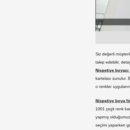
Siz değerli müşteri
talep edebilir, deta
Nispetiye boyacı
kartelası sunulur.
o renkler uygulanır
Nispetiye boya fi
1001 çeşit renk kar
yapmış olduğumu
seçimi yaparken g