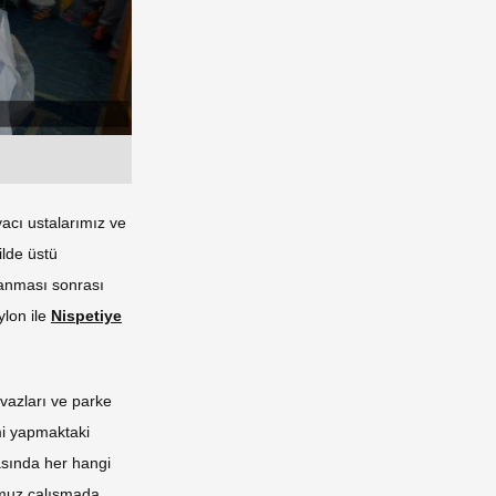
acı ustalarımız ve
ilde üstü
apanması sonrası
ylon ile
Nispetiye
vazları ve parke
mi yapmaktaki
sında her hangi
umuz çalışmada