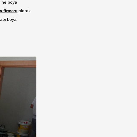
mine boya
a firması
olarak
Tabi boya