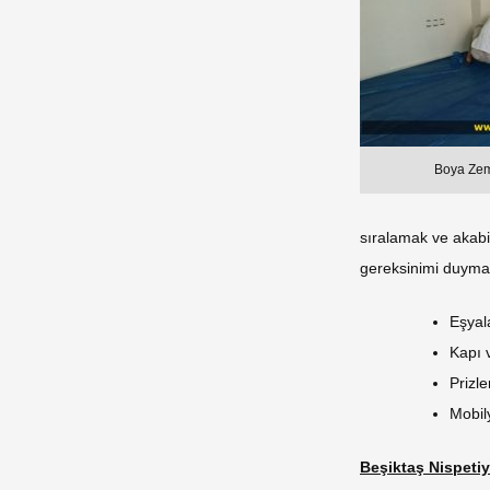
Boya Zem
sıralamak ve akabi
gereksinimi duyma
Eşyal
Kapı 
Prizl
Mobil
Beşiktaş Nispetiy