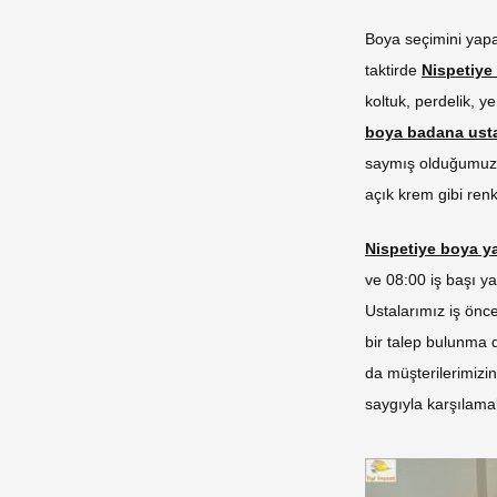
Boya seçimini yapar
taktirde
Nispetiye
koltuk, perdelik, 
boya badana ust
saymış olduğumuz e
açık krem gibi renkl
Nispetiye boya y
ve 08:00 iş başı y
Ustalarımız iş önce
bir talep bulunma 
da müşterilerimizi
saygıyla karşılama