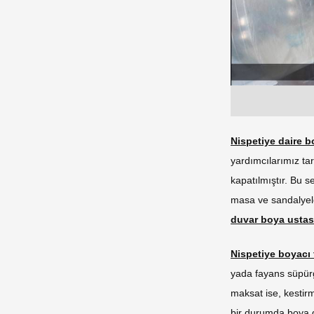
Nispetiye daire 
yardımcılarımız ta
kapatılmıştır. Bu s
masa ve sandalyele
duvar boya ustas
Nispetiye boyacı 
yada fayans süpürg
maksat ise, kestir
bir durumda boya g