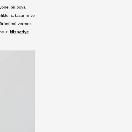
yonel bir boya
ikte, iç tasarım ve
r görünümü vermek
yoruz.
Nispetiye