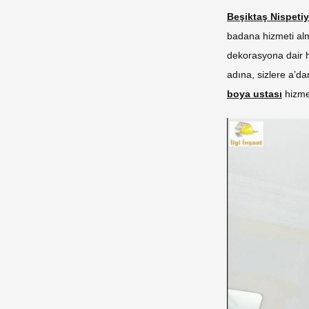
Beşiktaş Nispeti
badana hizmeti alm
dekorasyona dair 
adına, sizlere a’da
boya ustası
hizmet