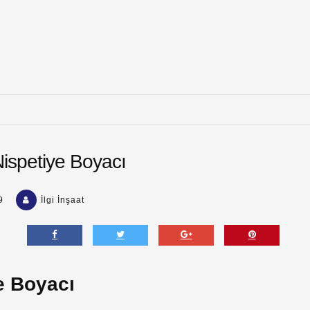
Ana Say
Nispetiye Boyacı
9
İlgi İnşaat
e Boyacı