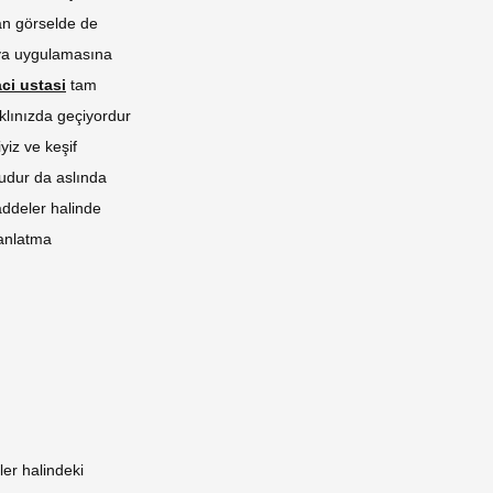
an görselde de
oya uygulamasına
ci ustasi
tam
aklınızda geçiyordur
iz ve keşif
rudur da aslında
addeler halinde
 anlatma
er halindeki