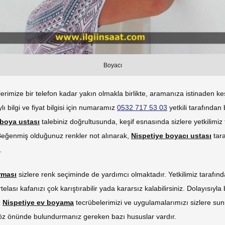
Boyacı
lerimize bir telefon kadar yakın olmakla birlikte, aramanıza istinaden ke
ylı bilgi ve fiyat bilgisi için numaramız
0532 717 53 03
yetkili tarafından b
 boya ustası
talebiniz doğrultusunda, keşif esnasında sizlere yetkilimiz
 Beğenmiş olduğunuz renkler not alınarak,
Nispetiye boyacı ustası
tara
.
rması
sizlere renk seçiminde de yardımcı olmaktadır. Yetkilimiz tarafın
telası kafanızı çok karıştırabilir yada kararsız kalabilirsiniz. Dolayısıyl
z
Nispetiye ev boyama
tecrübelerimizi ve uygulamalarımızı sizlere su
öz önünde bulundurmanız gereken bazı hususlar vardır.