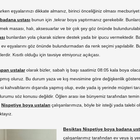
ken eşyalarınızı dikkate almanız, birinci önceliğiniz olması mecburiyet 
 badana ustası
bunun için ,tekrar boya yaptırmanız gerekebilir. Bunlard
yemek masası, halı, aksesuarlar ve bir çok şey göz önünde bulundurulabi
ası
bunlardan yola çıkarak sizlere destek yada bir ipucu vermektedir. Ba
v eşyalarını göz önünde bulundurmadan da renk seçimi yapılabilir. B
erdir. Kısıtlı olduğu için tavsiye etmiyoruz açıkçası.
apan ustalar
olarak bizler, sabah iş başı saatimiz 08:05 kala boya ola
apmış oluruz. Bu durum yaza ve kış mevsimine göre değişkenlik göstere
si kahvaltılarını dışarıda yapmış olup, evde yada iş yerinde müşteri ta
durumu söz konusu değildir. Öğlen arası ise bünyemiz tarafından temin 
n
Nispetiye boya ustaları
çalışanlarımıza, böyle bir isteği yada talebi
ktayız.
Beşiktaş Nispetiye boya badana ust
çalışanlarımız tarafından ev veya iş yer