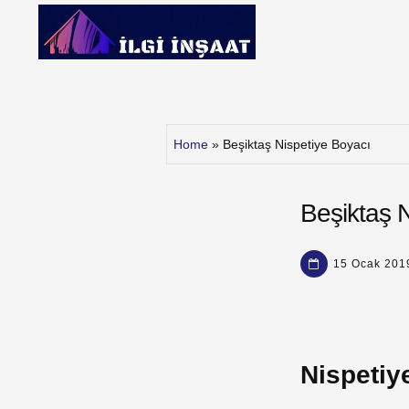
Skip
to
content
İlgi İnşaat
Home
»
Beşiktaş Nispetiye Boyacı
Beşiktaş 
15 Ocak 201
Nispetiy