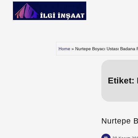
Skip
to
content
İlgi İnşaat
Home
»
Nurtepe Boyacı Ustası Badana 
Etiket:
Nurtepe B