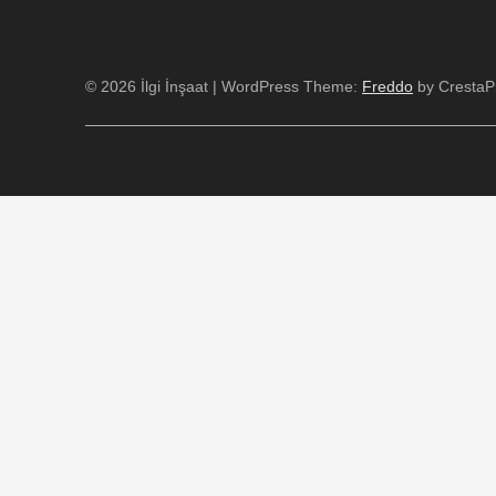
© 2026 İlgi İnşaat
|
WordPress Theme:
Freddo
by CrestaPr