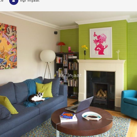
18
İlgi İnşaat