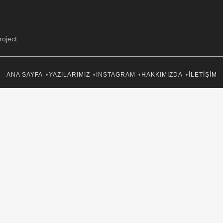
oject.
ANA SAYFA
YAZILARIMIZ
INSTAGRAM
HAKKIMIZDA
İLETIŞIM