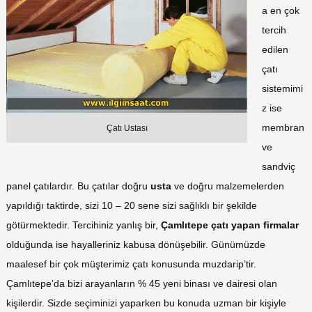
a en çok
tercih
edilen
çatı
sistemimi
z ise
membran
Çatı Ustası
ve
sandviç
panel çatılardır. Bu çatılar doğru
usta
ve doğru malzemelerden
yapıldığı taktirde, sizi 10 – 20 sene sizi sağlıklı bir şekilde
götürmektedir. Tercihiniz yanlış bir,
Çamlıtepe
çatı yapan firmalar
olduğunda ise hayalleriniz kabusa dönüşebilir. Günümüzde
maalesef bir çok müşterimiz çatı konusunda muzdarip’tir.
Çamlıtepe’da bizi arayanların % 45 yeni binası ve dairesi olan
kişilerdir. Sizde seçiminizi yaparken bu konuda uzman bir kişiyle