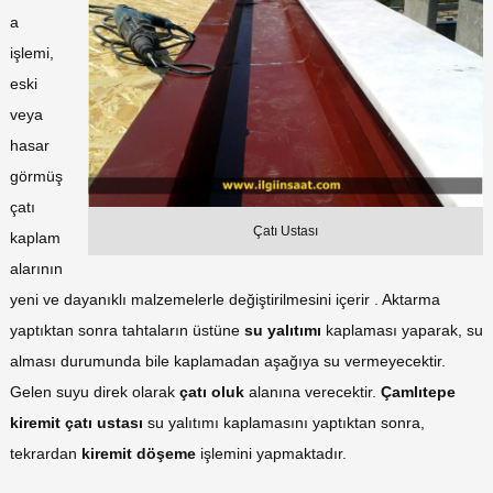
a
işlemi,
eski
veya
hasar
görmüş
çatı
Çatı Ustası
kaplam
alarının
yeni ve dayanıklı malzemelerle değiştirilmesini içerir . Aktarma
yaptıktan sonra tahtaların üstüne
su yalıtımı
kaplaması yaparak, su
alması durumunda bile kaplamadan aşağıya su vermeyecektir.
Gelen suyu direk olarak
çatı oluk
alanına verecektir.
Çamlıtepe
kiremit çatı ustası
su yalıtımı kaplamasını yaptıktan sonra,
tekrardan
kiremit döşeme
işlemini yapmaktadır.