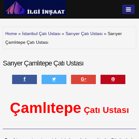
Skip
to
İlgi İnşaat
content
Home
»
İstanbul Çatı Ustası
»
Sarıyer Çatı Ustası
»
Sarıyer
Çamlıtepe Çatı Ustası
Sarıyer Çamlıtepe Çatı Ustası
Çamlıtepe
Çatı Ustası