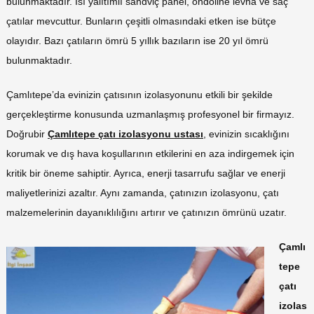
bulunmaktadır. Isı yalıtımlı sandviç panel, ondoline levha ve saç
çatılar mevcuttur. Bunların çeşitli olmasındaki etken ise bütçe
olayıdır. Bazı çatıların ömrü 5 yıllık bazıların ise 20 yıl ömrü
bulunmaktadır.
Çamlıtepe’da evinizin çatısının izolasyonunu etkili bir şekilde
gerçekleştirme konusunda uzmanlaşmış profesyonel bir firmayız.
Doğrubir
Çamlıtepe çatı izolasyonu ustası
, evinizin sıcaklığını
korumak ve dış hava koşullarının etkilerini en aza indirgemek için
kritik bir öneme sahiptir. Ayrıca, enerji tasarrufu sağlar ve enerji
maliyetlerinizi azaltır. Aynı zamanda, çatınızın izolasyonu, çatı
malzemelerinin dayanıklılığını artırır ve çatınızın ömrünü uzatır.
Çamlı
tepe
çatı
izolas