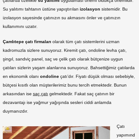
çatılarda özellikle
su yalıtımı
uygulaması önemi oldukça önemlidir.
Su yalıtımı tahtanın üstüne yapıştırılan
izolasyon
sistemidir. Bu
izolasyon sayesinde çatınızın su akmasını önler ve çatınızın
kullanımını uzatır.
Çamlıtepe çatı firmaları
olarak tüm çatı sistemlerini uzman
kadromuzla sizlere sunuyoruz. Kiremit çatı, ondoline levha çatı,
şingıl, sandviç panel, saç ve çelik çatı olarak bütçenize uygun
çatıları sizlerin yaşam alanlarına sunuyoruz. Bahsettiğimiz çatılarda
en ekonomik olanı
ondoline
çatı’dır. Fiyatı düşük olması sebebiyle,
bütçesi kısıtlı olan müşterilerimiz bunu tercih etmektedir. Bunun
arkasından ise
saç çatı
gelmektedir. Fakat saç çatının bir
dezavantajı ise yağmur yağışında sesleri ciddi anlamda
duymanızdır.
Çatı
yapımınd