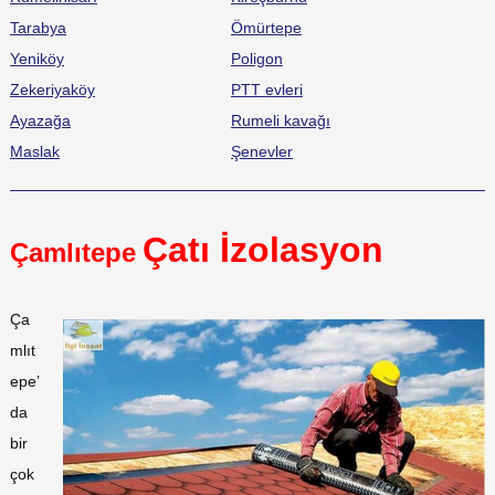
Tarabya
Ömürtepe
Yeniköy
Poligon
Zekeriyaköy
PTT evleri
Ayazağa
Rumeli kavağı
Maslak
Şenevler
Çatı İzolasyon
Çamlıtepe
Ça
mlıt
epe’
da
bir
çok