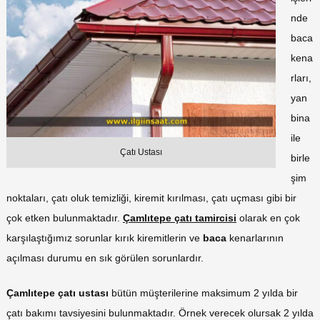
nde
baca
kena
rları,
yan
bina
ile
Çatı Ustası
birle
şim
noktaları, çatı oluk temizliği, kiremit kırılması, çatı uçması gibi bir
çok etken bulunmaktadır.
Çamlıtepe çatı tamircisi
olarak en çok
karşılaştığımız sorunlar kırık kiremitlerin ve
baca
kenarlarının
açılması durumu en sık görülen sorunlardır.
Çamlıtepe çatı ustası
bütün müşterilerine maksimum 2 yılda bir
çatı bakımı tavsiyesini bulunmaktadır. Örnek verecek olursak 2 yılda