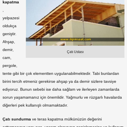
kapatma
,
yelpazesi
oldukça
geniştir.
Ahşap,
demir,
Çatı Ustası
cam,
pergole,
tente gibi bir çok elementten uygulanabilmektedir. Tabi bunlardan
birini tercih etmeniz gerekirse ahşap ya da demir sizlere tavsiye
ediyoruz. Bunun sebebi ise daha sağlam ve ilerleyen zamanlarda
sorun yaşamamanız için önemlidir. Yağmurlu ve rüzgarlı havalarda
diğerleri pek kullanışlı olmamaktadır.
Çatı sundurma
ve teras kapatma mülkünüzün değerini
arttırmasının yanı sıra, yaşam alanınızın genişlemesine ve kullanım