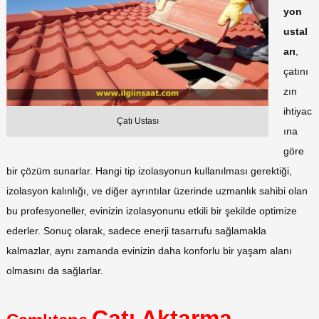
yon
ustal
arı
,
çatını
zın
ihtiyac
Çatı Ustası
ına
göre
bir çözüm sunarlar. Hangi tip izolasyonun kullanılması gerektiği,
izolasyon kalınlığı, ve diğer ayrıntılar üzerinde uzmanlık sahibi olan
bu profesyoneller, evinizin izolasyonunu etkili bir şekilde optimize
ederler. Sonuç olarak, sadece enerji tasarrufu sağlamakla
kalmazlar, aynı zamanda evinizin daha konforlu bir yaşam alanı
olmasını da sağlarlar.
Çatı Aktarma