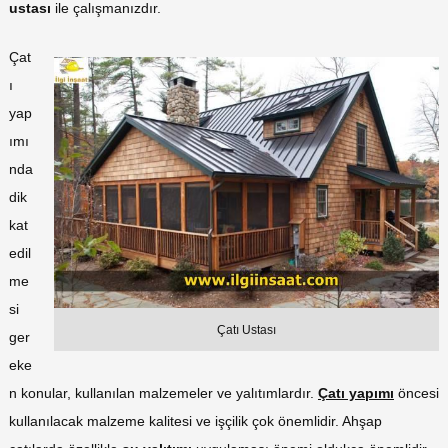
ustası
ile çalışmanızdır.
Çat
ı
yap
ımı
nda
dik
kat
edil
me
si
Çatı Ustası
ger
eke
n konular, kullanılan malzemeler ve yalıtımlardır.
Çatı yapımı
öncesi
kullanılacak malzeme kalitesi ve işçilik çok önemlidir. Ahşap