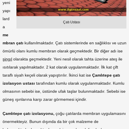
yeni
yapı
lard
Çatı Ustası
a
me
mbran çatı
kullanılmaktadır. Çatı sistemlerinde en sağlıklısı ve uzun
ömürlü olanı kumlu membran olarak geçmektedir. Bir diğer adı ise
şingıl
olarakta geçmektedir. Yeni nesil olarak tahta üzerine ateş ile
ısıtılarak yapılmaktadır. 2 kat olarak uygulanmaktadır. İlk kat çift
taraflı siyah keçeli olarak yapıştırılır. İkinci kat ise
Çamlıtepe çatı
izolasyon ustası
tarafından kumlu olarak uygulanmaktadır. Kumlu
olmasının sebebi ise, üstünde ufak taşlar bulunmaktadır. Sebebi ise
güneş ışınlarına karşı zarar görmemesi içindir.
Çamlıtepe çatı izolasyonu,
çoğu çatılarda membran uygulamasını
önermekteyiz. Bunun dışında da bir çok malzeme de