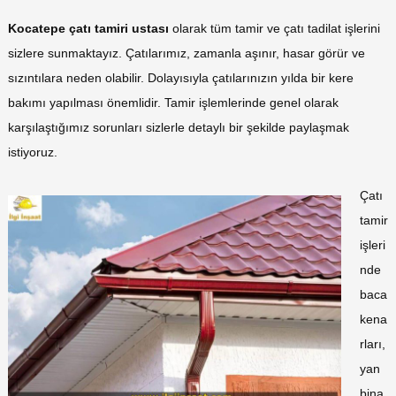
Kocatepe çatı tamiri ustası
olarak tüm tamir ve çatı tadilat işlerini
sizlere sunmaktayız. Çatılarımız, zamanla aşınır, hasar görür ve
sızıntılara neden olabilir. Dolayısıyla çatılarınızın yılda bir kere
bakımı yapılması önemlidir. Tamir işlemlerinde genel olarak
karşılaştığımız sorunları sizlerle detaylı bir şekilde paylaşmak
istiyoruz.
Çatı
tamir
işleri
nde
baca
kena
rları,
yan
bina