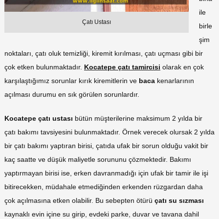
ile
Çatı Ustası
birle
şim
noktaları, çatı oluk temizliği, kiremit kırılması, çatı uçması gibi bir
çok etken bulunmaktadır.
Kocatepe çatı tamircisi
olarak en çok
karşılaştığımız sorunlar kırık kiremitlerin ve
baca
kenarlarının
açılması durumu en sık görülen sorunlardır.
Kocatepe çatı ustası
bütün müşterilerine maksimum 2 yılda bir
çatı bakımı tavsiyesini bulunmaktadır. Örnek verecek olursak 2 yılda
bir çatı bakımı yaptıran birisi, çatıda ufak bir sorun olduğu vakit bir
kaç saatte ve düşük maliyetle sorununu çözmektedir. Bakımı
yaptırmayan birisi ise, erken davranmadığı için ufak bir tamir ile işi
bitirecekken, müdahale etmediğinden erkenden rüzgardan daha
çok açılmasına etken olabilir. Bu sebepten ötürü
çatı su sızması
kaynaklı evin içine su girip, evdeki parke, duvar ve tavana dahil