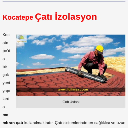
Çatı İzolasyon
Kocatepe
Koc
ate
pe’d
a
bir
çok
yeni
yapı
lard
Çatı Ustası
a
me
mbran çatı
kullanılmaktadır. Çatı sistemlerinde en sağlıklısı ve uzun