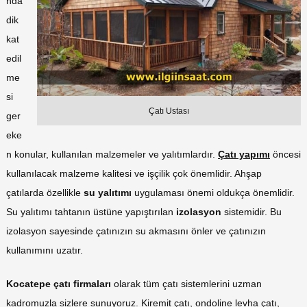
nda
dik
kat
edil
me
si
Çatı Ustası
ger
eke
n konular, kullanılan malzemeler ve yalıtımlardır.
Çatı yapımı
öncesi
kullanılacak malzeme kalitesi ve işçilik çok önemlidir. Ahşap
çatılarda özellikle
su yalıtımı
uygulaması önemi oldukça önemlidir.
Su yalıtımı tahtanın üstüne yapıştırılan
izolasyon
sistemidir. Bu
izolasyon sayesinde çatınızın su akmasını önler ve çatınızın
kullanımını uzatır.
Kocatepe çatı firmaları
olarak tüm çatı sistemlerini uzman
kadromuzla sizlere sunuyoruz. Kiremit çatı, ondoline levha çatı,