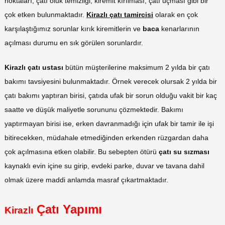
noktaları, çatı oluk temizliği, kiremit kırılması, çatı uçması gibi bir
çok etken bulunmaktadır.
Kirazlı çatı tamircisi
olarak en çok
karşılaştığımız sorunlar kırık kiremitlerin ve
baca
kenarlarının
açılması durumu en sık görülen sorunlardır.
Kirazlı çatı ustası
bütün müşterilerine maksimum 2 yılda bir çatı
bakımı tavsiyesini bulunmaktadır. Örnek verecek olursak 2 yılda bir
çatı bakımı yaptıran birisi, çatıda ufak bir sorun olduğu vakit bir kaç
saatte ve düşük maliyetle sorununu çözmektedir. Bakımı
yaptırmayan birisi ise, erken davranmadığı için ufak bir tamir ile işi
bitirecekken, müdahale etmediğinden erkenden rüzgardan daha
çok açılmasına etken olabilir. Bu sebepten ötürü
çatı su sızması
kaynaklı evin içine su girip, evdeki parke, duvar ve tavana dahil
olmak üzere maddi anlamda masraf çıkartmaktadır.
Çatı Yapımı
Kirazlı