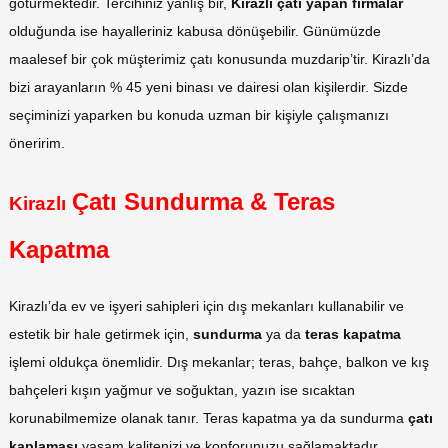
götürmektedir. Tercihiniz yanlış bir,
Kirazlı
çatı yapan firmalar
olduğunda ise hayalleriniz kabusa dönüşebilir. Günümüzde
maalesef bir çok müşterimiz çatı konusunda muzdarip’tir. Kirazlı’da
bizi arayanların % 45 yeni binası ve dairesi olan kişilerdir. Sizde
seçiminizi yaparken bu konuda uzman bir kişiyle çalışmanızı
öneririm.
Çatı Sundurma & Teras
Kirazlı
Kapatma
Kirazlı’da ev ve işyeri sahipleri için dış mekanları kullanabilir ve
estetik bir hale getirmek için,
sundurma
ya da
teras
kapatma
işlemi oldukça önemlidir. Dış mekanlar; teras, bahçe, balkon ve kış
bahçeleri kışın yağmur ve soğuktan, yazın ise sıcaktan
korunabilmemize olanak tanır. Teras kapatma ya da sundurma
çatı
kaplaması
yaşam kalitenizi ve konforunuzu sağlamaktadır.