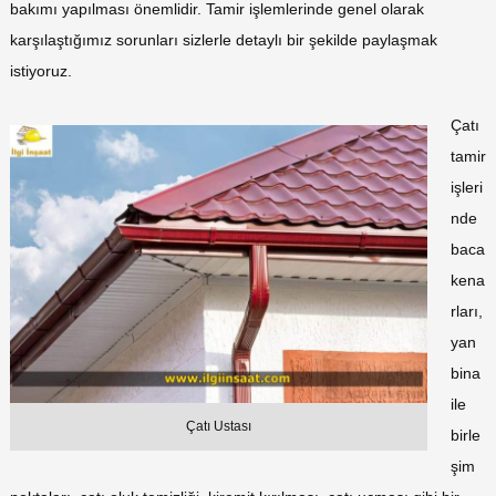
bakımı yapılması önemlidir. Tamir işlemlerinde genel olarak
karşılaştığımız sorunları sizlerle detaylı bir şekilde paylaşmak
istiyoruz.
Çatı
tamir
işleri
nde
baca
kena
rları,
yan
bina
ile
Çatı Ustası
birle
şim