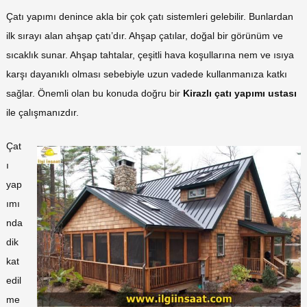
Çatı yapımı denince akla bir çok çatı sistemleri gelebilir. Bunlardan
ilk sırayı alan ahşap çatı’dır. Ahşap çatılar, doğal bir görünüm ve
sıcaklık sunar. Ahşap tahtalar, çeşitli hava koşullarına nem ve ısıya
karşı dayanıklı olması sebebiyle uzun vadede kullanmanıza katkı
sağlar. Önemli olan bu konuda doğru bir
Kirazlı çatı yapımı ustası
ile çalışmanızdır.
Çat
ı
yap
ımı
nda
dik
kat
edil
me