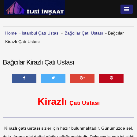
Skip
to
İlgi İnşaat
content
Home
»
İstanbul Çatı Ustası
»
Bağcılar Çatı Ustası
»
Bağcılar
Kirazlı Çatı Ustası
Bağcılar Kirazlı Çatı Ustası
Kirazlı
Çatı Ustası
Kirazlı çatı ustası
sizler için hazır bulunmaktadır. Günümüzde sel,
dolu, fırtına gibi doğal afetler görünmektedir. Dolayısıyla çatı işi ciddi