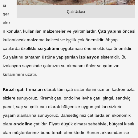
si
Çatı Ustası
ger
eke
n konular, kullanılan malzemeler ve yalıtımlardır.
Çatı yapımı
öncesi
kullanılacak malzeme kalitesi ve işçilik çok önemlidir. Ahşap
çatılarda özellikle
su yalıtımı
uygulaması önemi oldukça önemlidir.
Su yalıtımı tahtanın üstüne yapıştırılan
izolasyon
sistemidir. Bu
izolasyon sayesinde çatınızın su akmasını önler ve çatınızın
kullanımını uzatır.
Kirazlı çatı firmaları
olarak tüm çatı sistemlerini uzman kadromuzla
sizlere sunuyoruz. Kiremit çatı, ondoline levha çatı, şingıl, sandviç
panel, saç ve çelik çatı olarak bütçenize uygun çatıları sizlerin
yaşam alanlarına sunuyoruz. Bahsettiğimiz çatılarda en ekonomik
olanı
ondoline
çatı’dır. Fiyatı düşük olması sebebiyle, bütçesi kısıtlı
olan müşterilerimiz bunu tercih etmektedir. Bunun arkasından ise