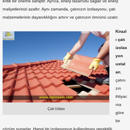
kritik bir öneme sahiptir. Ayrıca, enerji tasarrufu sağlar ve enerji
maliyetlerinizi azaltır. Aynı zamanda, çatınızın izolasyonu, çatı
malzemelerinin dayanıklılığını artırır ve çatınızın ömrünü uzatır.
Kirazl
ı çatı
izolas
yon
ustal
arı
,
çatını
zın
ihtiyac
ına
Çatı Ustası
göre
bir
çözüm sunarlar. Hangi tip izolasyonun kullanılması gerektiği,