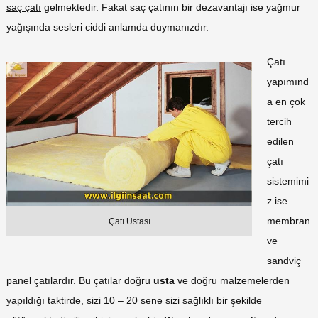
saç çatı
gelmektedir. Fakat saç çatının bir dezavantajı ise yağmur
yağışında sesleri ciddi anlamda duymanızdır.
Çatı
yapımınd
a en çok
tercih
edilen
çatı
sistemimi
z ise
membran
Çatı Ustası
ve
sandviç
panel çatılardır. Bu çatılar doğru
usta
ve doğru malzemelerden
yapıldığı taktirde, sizi 10 – 20 sene sizi sağlıklı bir şekilde