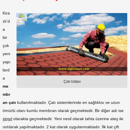
Kira
zlı’d
a
bir
çok
yeni
yapı
lard
a
Çatı Ustası
me
mbr
an çatı
kullanılmaktadır. Çatı sistemlerinde en sağlıklısı ve uzun
ömürlü olanı kumlu membran olarak geçmektedir. Bir diğer adı ise
şingıl
olarakta geçmektedir. Yeni nesil olarak tahta üzerine ateş ile
ısıtılarak yapılmaktadır. 2 kat olarak uygulanmaktadır. İlk kat çift