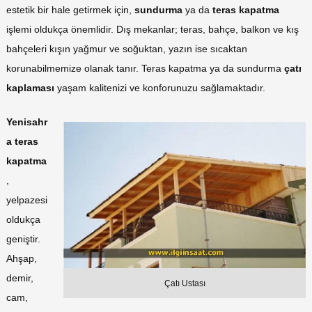
estetik bir hale getirmek için,
sundurma
ya da
teras
kapatma
işlemi oldukça önemlidir. Dış mekanlar; teras, bahçe, balkon ve kış
bahçeleri kışın yağmur ve soğuktan, yazın ise sıcaktan
korunabilmemize olanak tanır. Teras kapatma ya da sundurma
çatı
kaplaması
yaşam kalitenizi ve konforunuzu sağlamaktadır.
Yenisahr
a teras
kapatma
,
yelpazesi
oldukça
geniştir.
Ahşap,
demir,
Çatı Ustası
cam,