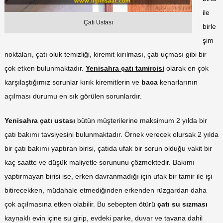
ile
Çatı Ustası
birle
şim
noktaları, çatı oluk temizliği, kiremit kırılması, çatı uçması gibi bir
çok etken bulunmaktadır.
Yenisahra çatı tamircisi
olarak en çok
karşılaştığımız sorunlar kırık kiremitlerin ve
baca
kenarlarının
açılması durumu en sık görülen sorunlardır.
Yenisahra çatı ustası
bütün müşterilerine maksimum 2 yılda bir
çatı bakımı tavsiyesini bulunmaktadır. Örnek verecek olursak 2 yılda
bir çatı bakımı yaptıran birisi, çatıda ufak bir sorun olduğu vakit bir
kaç saatte ve düşük maliyetle sorununu çözmektedir. Bakımı
yaptırmayan birisi ise, erken davranmadığı için ufak bir tamir ile işi
bitirecekken, müdahale etmediğinden erkenden rüzgardan daha
çok açılmasına etken olabilir. Bu sebepten ötürü
çatı su sızması
kaynaklı evin içine su girip, evdeki parke, duvar ve tavana dahil