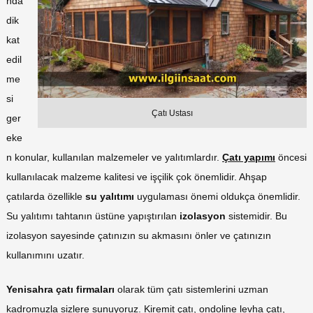
nda
dik
kat
edil
me
si
Çatı Ustası
ger
eke
n konular, kullanılan malzemeler ve yalıtımlardır.
Çatı yapımı
öncesi
kullanılacak malzeme kalitesi ve işçilik çok önemlidir. Ahşap
çatılarda özellikle
su yalıtımı
uygulaması önemi oldukça önemlidir.
Su yalıtımı tahtanın üstüne yapıştırılan
izolasyon
sistemidir. Bu
izolasyon sayesinde çatınızın su akmasını önler ve çatınızın
kullanımını uzatır.
Yenisahra çatı firmaları
olarak tüm çatı sistemlerini uzman
kadromuzla sizlere sunuyoruz. Kiremit çatı, ondoline levha çatı,