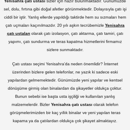
Yenisahra çatı ustası
sizler için hazır bulunmaktadır. Günümüzde
sel, dolu, fırtına gibi doğal afetler görünmektedir. Dolayısıyla çatı işi
ciddi bir iştir. Yanlış ellerde yapıldığı taktirde hem su sızmaları hem
çatı uçmaları kaçınılmazdır. 20 yılı aşkın tecrübemizle
Yenisahra
çatı ustaları
olarak çatı izolasyon, çatı aktarma, çatı tamiri, çatı
yapımı, çatı sundurma ve teras kapatma hizmetlerini firmamız
sizlere sunmaktadır.
Çatı ustası seçimi Yenisahra’da neden önemlidir? İnternet
üzerinden bizlere gelen telefonlar, ne yazık ki sadece eski
yapılardan gelmemektedir. Günümüzde yeni yapılar ve kentsel
dönüşüme girmiş olan binalardan da şikayetler oldukça çoktur.
Bunun sebebi ise başta usta işçiliği ve kullanılan yanlış
malzemelerdir. Bizler
Yenisahra çatı ustası
olarak telefon
görüşmelerimizden bir kaç yıllık binalar ve yeni yapılan teras
kapama ya da çatılardan oldukça çok şikayet almaktayız.