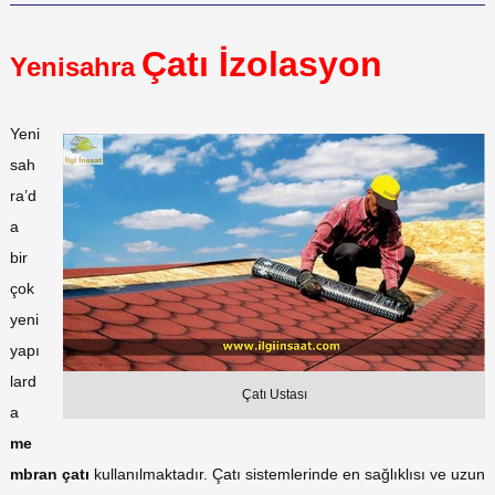
Çatı İzolasyon
Yenisahra
Yeni
sah
ra’d
a
bir
çok
yeni
yapı
lard
Çatı Ustası
a
me
mbran çatı
kullanılmaktadır. Çatı sistemlerinde en sağlıklısı ve uzun