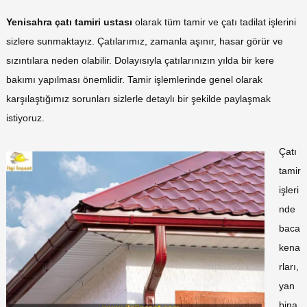
Yenisahra çatı tamiri ustası
olarak tüm tamir ve çatı tadilat işlerini
sizlere sunmaktayız. Çatılarımız, zamanla aşınır, hasar görür ve
sızıntılara neden olabilir. Dolayısıyla çatılarınızın yılda bir kere
bakımı yapılması önemlidir. Tamir işlemlerinde genel olarak
karşılaştığımız sorunları sizlerle detaylı bir şekilde paylaşmak
istiyoruz.
Çatı
tamir
işleri
nde
baca
kena
rları,
yan
bina